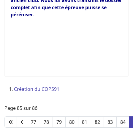
ancien club. Nous lui avons transmis le dossier
complet afin que cette épreuve puisse se
péréniser.
Création du COPS91
Page 85 sur 86
77
78
79
80
81
82
83
84