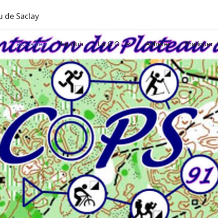
u de Saclay
Actualités
Le club
La C.O.
Adhérer
Pratiquer