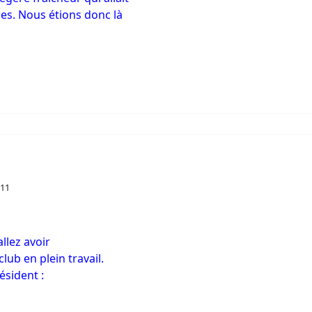
res. Nous étions donc là
011
llez avoir
club en plein travail.
ésident :