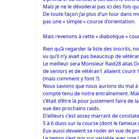
Mais je ne le dévoilerai pas ici des fois q
De toute façon j’ai plus d’un tour dans mo
pas une « simple » course d’orientation.
Mais revenons à cette « diabolique » cou
Rien qu’à regarder la liste des inscrits, 
vu qu’il n’y avait pas beaucoup de vétéra
Le meilleur sera Monsieur Raid28 alias
de seniors et de vétéran1 allaient courir 
(mais comment y font ?).
Nous savions que nous aurions du mal à 
compte tenu de notre entraînement. Mai
c’était d’être là pour justement faire de l
vue des prochains raids.
D’ailleurs c’est assez marrant de constate
5 à 6 duos sur la course (dont le fameux
Eux aussi devaient se roder en vue de p
Le temps s’est mis sur variable avec une l