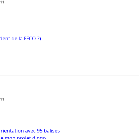
011
dent de la FFCO ?)
011
orientation avec 95 balises
 de mon projet dingo.