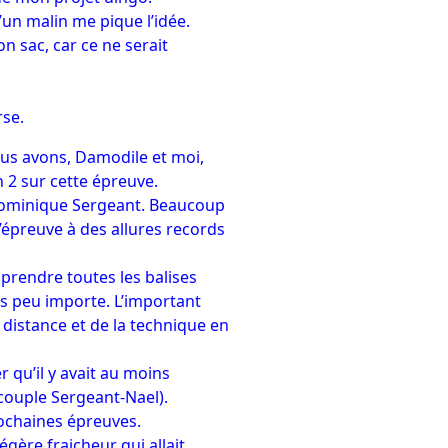
u’un malin me pique l’idée.
n sac, car ce ne serait
rse.
nous avons, Damodile et moi,
n 2 sur cette épreuve.
 Dominique Sergeant. Beaucoup
l’épreuve à des allures records
prendre toutes les balises
s peu importe. L’important
a distance et de la technique en
r qu’il y avait au moins
 couple Sergeant-Nael).
rochaines épreuves.
égère fraicheur qui allait