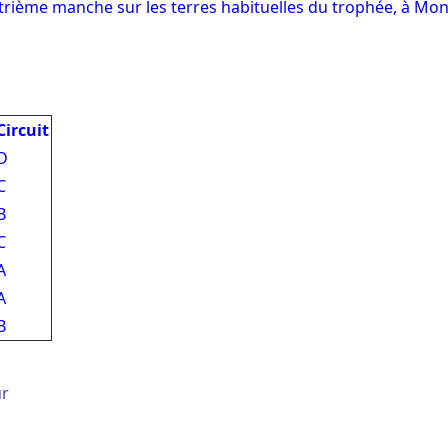
trième manche sur les terres habituelles du trophée, à Mo
Circuit
D
C
B
C
A
A
B
ur