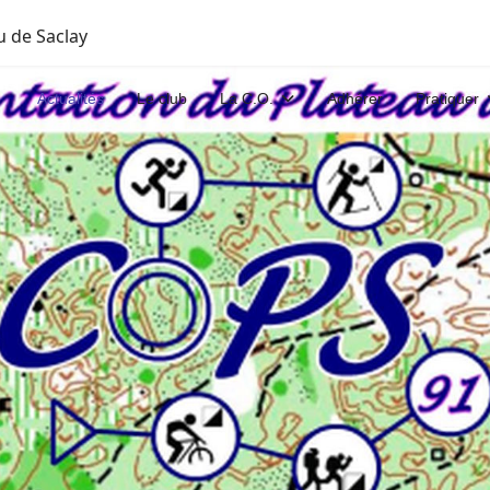
u de Saclay
Actualités
Le club
La C.O.
Adhérer
Pratiquer