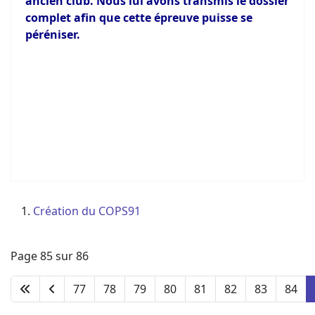
ancien club. Nous lui avons transmis le dossier
complet afin que cette épreuve puisse se
péréniser.
Création du COPS91
Page 85 sur 86
77
78
79
80
81
82
83
84