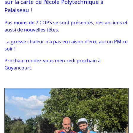
sur la carte de l'école Polytechnique à
Palaiseau !
Pas moins de 7 COPS se sont présentés, des anciens et
aussi de nouvelles têtes.
La grosse chaleur n'a pas eu raison d'eux, aucun PM ce
soir !
Prochain rendez-vous mercredi prochain à
Guyancourt.