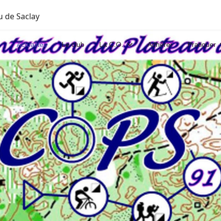
u de Saclay
Actualités
Le club
La C.O.
Adhérer
Pratiquer