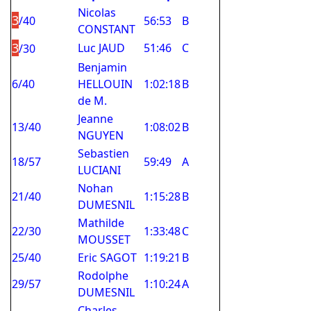
Nicolas
3
/40
56:53
B
CONSTANT
3
Luc JAUD
51:46
C
/30
Benjamin
6/40
HELLOUIN
1:02:18
B
de M.
Jeanne
13/40
1:08:02
B
NGUYEN
Sebastien
18/57
59:49
A
LUCIANI
Nohan
21/40
1:15:28
B
DUMESNIL
Mathilde
22/30
1:33:48
C
MOUSSET
25/40
Eric SAGOT
1:19:21
B
Rodolphe
29/57
1:10:24
A
DUMESNIL
Charles