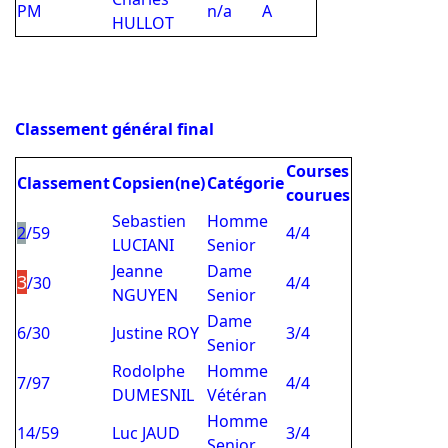
PM
n/a
A
HULLOT
Classement général final
Courses
Classement
Copsien(ne)
Catégorie
courues
Sebastien
Homme
2
/59
4/4
LUCIANI
Senior
Jeanne
Dame
3
/30
4/4
NGUYEN
Senior
Dame
6/30
Justine ROY
3/4
Senior
Rodolphe
Homme
7/97
4/4
DUMESNIL
Vétéran
Homme
14/59
Luc JAUD
3/4
Senior